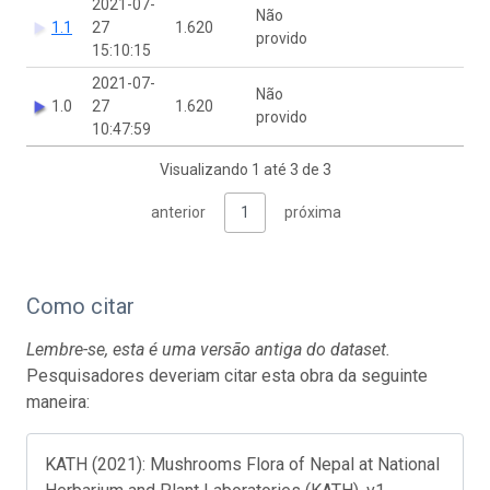
2021-07-
Não
1.1
27
1.620
provido
15:10:15
2021-07-
Não
1.0
27
1.620
provido
10:47:59
Visualizando 1 até 3 de 3
anterior
1
próxima
Como citar
Lembre-se, esta é uma versão antiga do dataset.
Pesquisadores deveriam citar esta obra da seguinte
maneira:
KATH (2021): Mushrooms Flora of Nepal at National