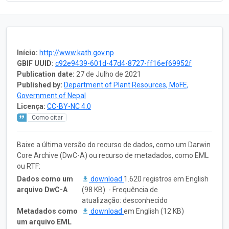
Início:
http://www.kath.gov.np
GBIF UUID:
c92e9439-601d-47d4-8727-ff16ef69952f
Publication date:
27 de Julho de 2021
Published by:
Department of Plant Resources, MoFE,
Government of Nepal
Licença:
CC-BY-NC 4.0
Como citar
Baixe a última versão do recurso de dados, como um Darwin
Core Archive (DwC-A) ou recurso de metadados, como EML
ou RTF:
Dados como um
download
1.620 registros em English
arquivo DwC-A
(98 KB) - Frequência de
atualização: desconhecido
Metadados como
download
em English (12 KB)
um arquivo EML