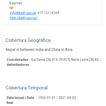
Bagmati
NP
info@kath.gov.np
977 15174349
http://kath.gov.np/
Cobertura Geográfica
Nepal in between India and China in Asia
Coordenadas
Sul Oeste [26,313, 79,937], Norte Leste [30,43, 88,
delimitadoras
Cobertura Temporal
Data Inicial / Data
1952-01-01 / 2021-04-02
final