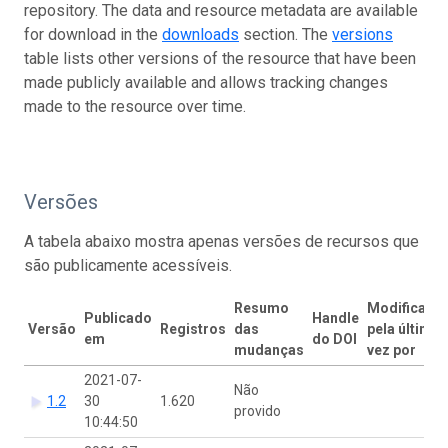
repository. The data and resource metadata are available
for download in the
downloads
section. The
versions
table lists other versions of the resource that have been
made publicly available and allows tracking changes
made to the resource over time.
Versões
A tabela abaixo mostra apenas versões de recursos que
são publicamente acessíveis.
Resumo
Modificado
Publicado
Handle
Versão
Registros
das
pela última
em
do DOI
mudanças
vez por
2021-07-
Não
1.2
30
1.620
provido
10:44:50